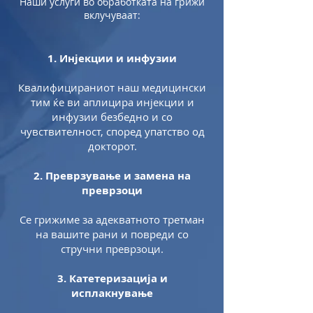
Наши услуги во обработката на грижи
вклучуваат:
1. Инјекции и инфузии
Квалифицираниот наш медицински
тим ќе ви аплицира инјекции и
инфузии безбедно и со
чувствителност, според упатство од
докторот.
2. Преврзување и замена на
преврзоци
Се грижиме за адекватното третман
на вашите рани и повреди со
стручни преврзоци.
3. Катетеризација и
исплакнување