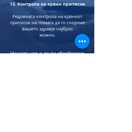
13. Контрола на крвен притисок
Редовната контрола на крвниот
притисок ни помага да го следиме
вашето здравје најбрзо
можно.
Нашата цел е да ви обезбедиме
професионална и сочувствена
обработка на грижи, што ќе ги
задоволи вашите индивидуални
потреби. Нашите високо
квалификувани здравствени
работници работат според
највисоките медицински
стандарди, за да ја подобриме
вашата здравје и да го подобриме
вашето квалитет на живот.