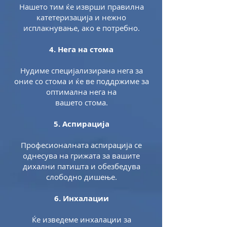
Нашето тим ќе изврши правилна
катетеризација и нежно
исплакнување, ако е потребно.
4. Нега на стома
Нудиме специјализирана нега за
оние со стома и ќе ве поддржиме за
оптимална нега на
вашето стома.
5. Аспирација
Професионалната аспирација се
однесува на грижата за вашите
дихални патишта и обезбедува
слободно дишење.
6. Инхалации
Ќе изведеме инхалации за