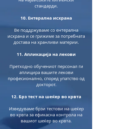
стандарди.
10. Ентерална исхрана
Ве поддржуваме со ентерална
исхрана и се грижиме за потребната
достава на хранливи материи.
11. Апликација на лекови
Претходно обучениот персонал ги
аплицира вашите лекови
професионално, според упатство од
докторот.
12. Брз тест на шеќер во крвта
Изведуваме брзи тестови на шеќер
во крвта за ефикасна контрола на
вашиот шеќер во крвта.