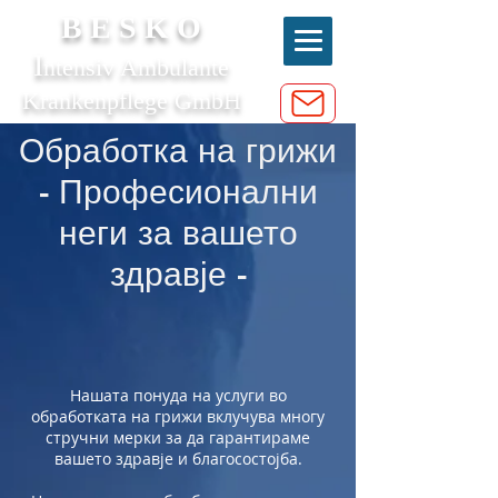
B E S K O
I
ntensiv Ambulante
Krankenpflege GmbH
Обработка на грижи
- Професионални
неги за вашето
здравје -
Нашата понуда на услуги во
обработката на грижи вклучува многу
стручни мерки за да гарантираме
вашето здравје и благосостојба.