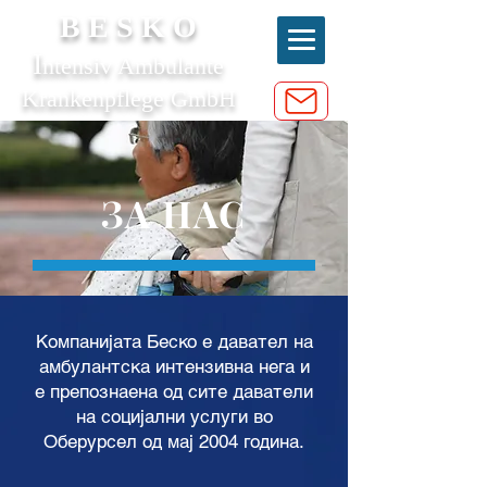
B E S K O
I
ntensiv Ambulante
Krankenpflege GmbH
ЗА НАС
Компанијата Беско е давател на
амбулантска интензивна нега и
е препознаена од сите даватели
на социјални услуги во
Оберурсел од мај 2004 година.