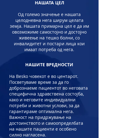
НАШАТА ЦЕЛ
Од големо значење е нашата
целодневна нега ширум целата
земја. Нашата примарна цел е да им
овозможиме самостојно и достојно
живеење на тешко болни, со
инвалидитет и постари лица кои
имаат потреба од нега.
НАШИТЕ ВРЕДНОСТИ
На Besko човекот е во центарот.
Посветуваме време за да го
добрознаеме пациентот во неговата
специфична здравствена состојба,
како и неговите индивидуални
потреби и животни услови, за да
гарантираме оптимална нега.
Важност на придржување на
достоинството и самоопределбата
на нашите пациенти е особено
силно нагласена.