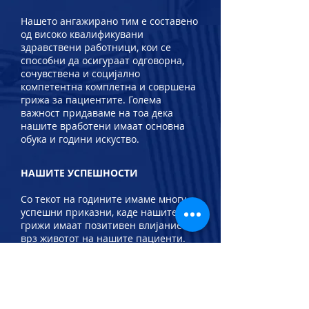
Нашето ангажирано тим е составено
од високо квалификувани
здравствени работници, кои се
способни да осигураат одговорна,
сочувствена и социјално
компетентна комплетна и совршена
грижа за пациентите. Голема
важност придаваме на тоа дека
нашите вработени имаат основна
обука и години искуство.
НАШИТЕ УСПЕШНОСТИ
Со текот на годините имаме многу
успешни приказни, каде нашите
грижи имаат позитивен влијание
врз животот на нашите пациенти.
Позитивните повратни информации
од нашите клиенти нè поддржуваат
во нашата стремеж да продолжиме
да нудиме висококвалитетна грижа.