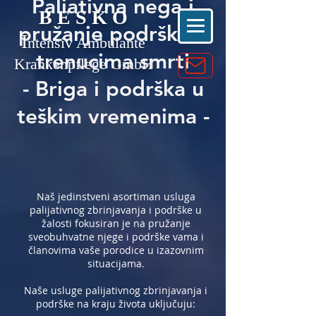
Paliativna nega i
B E S K O
pružanje podrške u
I
ntensiv Ambulante
trenucima smrti
Krankenpflege GmbH
- Briga i podrška u
teškim vremenima -
Naš jedinstveni asortiman usluga
palijativnog zbrinjavanja i podrške u
žalosti fokusiran je na pružanje
sveobuhvatne njege i podrške vama i
članovima vaše porodice u izazovnim
situacijama.
Naše usluge palijativnog zbrinjavanja i
podrške na kraju života uključuju: