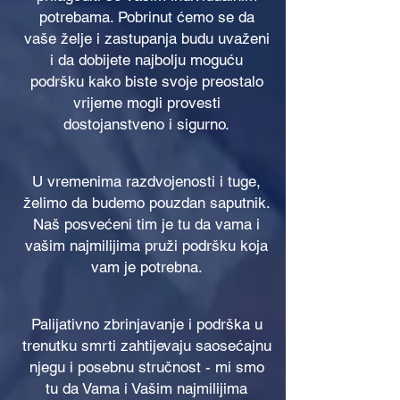
potrebama. Pobrinut ćemo se da
vaše želje i zastupanja budu uvaženi
i da dobijete najbolju moguću
podršku kako biste svoje preostalo
vrijeme mogli provesti
dostojanstveno i sigurno.
U vremenima razdvojenosti i tuge,
želimo da budemo pouzdan saputnik.
Naš posvećeni tim je tu da vama i
vašim najmilijima pruži podršku koja
vam je potrebna.
Palijativno zbrinjavanje i podrška u
trenutku smrti zahtijevaju saosećajnu
njegu i posebnu stručnost - mi smo
tu da Vama i Vašim najmilijima