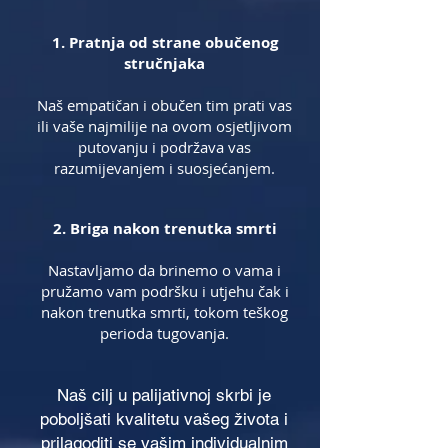
1. Pratnja od strane obučenog
stručnjaka
Naš empatičan i obučen tim prati vas
ili vaše najmilije na ovom osjetljivom
putovanju i podržava vas
razumijevanjem i suosjećanjem.
2. Briga nakon trenutka smrti
Nastavljamo da brinemo o vama i
pružamo vam podršku i utjehu čak i
nakon trenutka smrti, tokom teškog
perioda tugovanja.
Naš cilj u palijativnoj skrbi je
poboljšati kvalitetu vašeg života i
prilagoditi se vašim individualnim