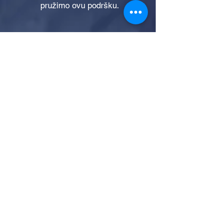
pružimo ovu podršku.
Kontaktirajte nas danas da saznate
više o našem asortimanu usluga
palijativnog zbrinjavanja i podrške u
slučaju žalosti. Vaša dobrobit i
osjećaj sigurnosti su nam na prvom
mjestu.
JETZT KONTAKT AUFNEHMEN
B E S K O
Intensiv Ambulante Krankenpflege
GmbH
Taunusstraße 19
61440 Oberursel (Taunus)
Tel:
+49 176 / 31 50 66 88