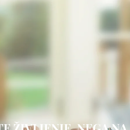
E ŽIVLJENJE, NEGA N