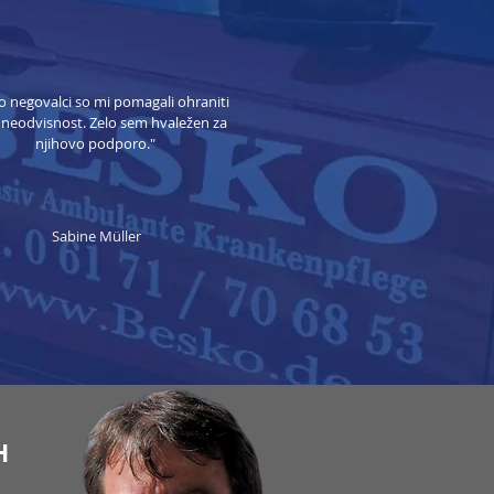
o negovalci so mi pomagali ohraniti
neodvisnost. Zelo sem hvaležen za
njihovo podporo."​
Sabine Müller
H