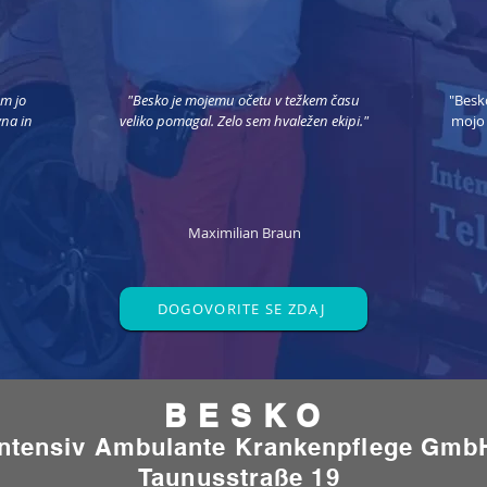
em jo
"Besko je mojemu očetu v težkem času
"Besk
vna in
veliko pomagal. Zelo sem hvaležen ekipi."​
mojo 
Maximilian Braun
DOGOVORITE SE ZDAJ
B E S K O
Intensiv Ambulante Krankenpflege Gmb
Taunusstraße 19