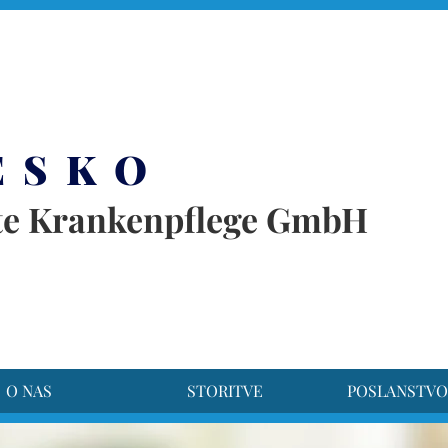
rset
E S K O
te Krankenpflege GmbH
O NAS
STORITVE
POSLANSTVO