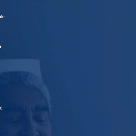
ale
e
t