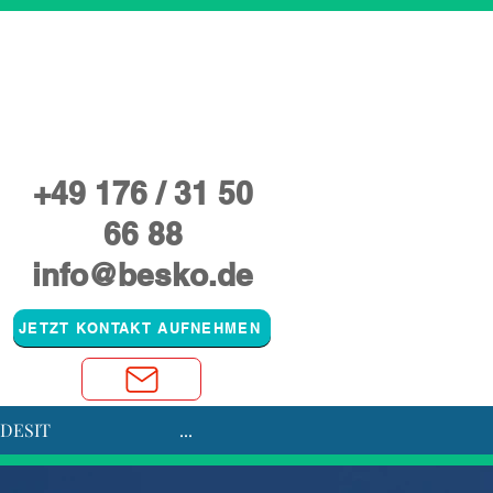
zung
+49 176 / 31 50
66 88
info@besko.de
JETZT KONTAKT AUFNEHMEN
JDESIT
...