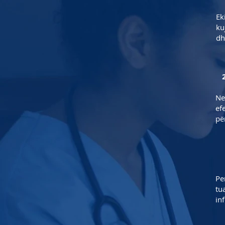
Ek
ku
dh
Ne
ef
pë
Pe
tu
in