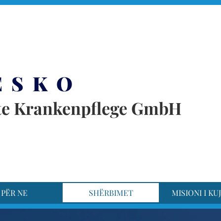
rset
E S K O
te Krankenpflege GmbH
PËR NE
SHËRBIMET
MISIONI I KU