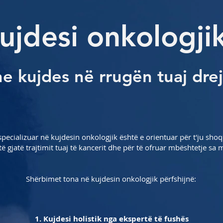
ujdesi onkologj
e kujdes në rrugën tuaj dre
specializuar në kujdesin onkologjik është e orientuar për t'ju sho
ë gjatë trajtimit tuaj të kancerit dhe për të ofruar mbështetje sa 
Shërbimet tona në kujdesin onkologjik përfshijnë:
1. Kujdesi holistik nga ekspertë të fushës