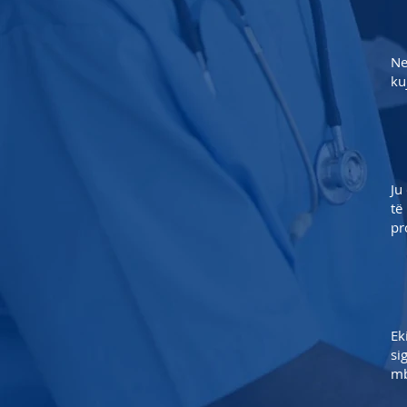
Ne
ku
Ju
të
pr
Ek
si
mb