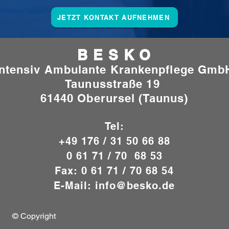
JETZT KONTAKT AUFNEHMEN
B E S K O
Intensiv Ambulante Krankenpflege Gmb
Taunusstraße 19
61440 Oberursel (Taunus)
Tel:
+49 176 / 31 50 66 88
0 61 71 / 70 68 53
Fax: 0 61 71 / 70 68 54
E-Mail:
info@besko.de
© Copyright