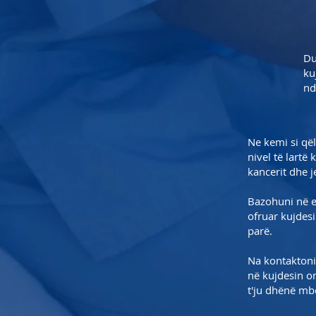
Du
ku
nd
Ne kemi si qël
nivel të lartë 
kancerit dhe j
Bazohuni në ek
ofruar kujdes
parë.
Na kontaktoni
në kujdesin on
t'ju dhënë mb