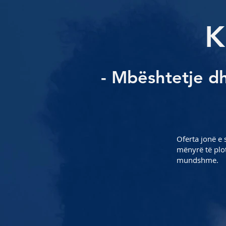
K
-
Mbështetje dh
Oferta jonë e 
mënyrë të plot
mundshme.