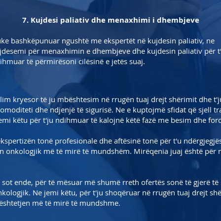
7. Kujdesi paliativ dhe menaxhimi i dhembjeve
ke bashkëpunuar ngushtë me ekspertët në kujdesin paliativ, ne
jdesemi për menaxhimin e dhembjeve dhe kujdesin paliativ për t'
ihmuar të përmirësoni cilësinë e jetës suaj.
lim kryesor të ju mbështesim në rrugën tuaj drejt shërimit dhe t'
komoditeti dhe ndjenjë të sigurisë. Ne e kuptojmë sfidat që sjell tra
emi këtu për t'ju ndihmuar të kalojnë këtë fazë me besim dhe forc
spertizën tonë profesionale dhe aftësinë tonë për t'u ndërgjegjës
in onkologjik më të mirë të mundshëm. Mirëqenia juaj është për 
 sot ende, për të mësuar më shumë rreth ofertës sonë të gjerë t
kologjik. Ne jemi këtu, për t'ju shoqëruar në rrugën tuaj drejt sh
ështetjen më të mirë të mundshme.