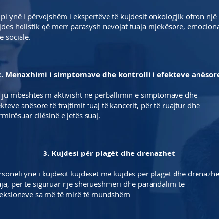
ipi ynë i përvojshëm i ekspertëve të kujdesit onkologjik ofron një
jdes holistik që merr parasysh nevojat tuaja mjekësore, emocion
e sociale.
2. Menaxhimi i simptomave dhe kontrolli i efekteve anësor
 ju mbështesim aktivisht në përballimin e simptomave dhe
ekteve anësore të trajtimit tuaj të kancerit, për të ruajtur dhe
rmirësuar cilësinë e jetës suaj.
3. Kujdesi për plagët dhe drenazhet
rsoneli ynë i kujdesit kujdeset me kujdes për plagët dhe drenazhe
aja, për të siguruar një shërueshmëri dhe parandalim të
feksioneve sa më të mirë të mundshëm.