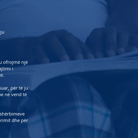
ju
ju ofrojmë një
jtimi i
ë.
uar, për të ju
ne në vend të
ë shërbimeve
ërimit dhe për