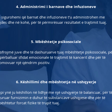
4. Administrimi i barnave dhe infuzioneve
 sigurohemi që barnat dhe infuzioneve t'u administrohen me
jdes dhe në kohë, për të përmirësuar rezultatet e trajtimit tuaj.
5. Mbështetje psikosociale
 ofrojmë juve dhe të dashuruarve tuaj mbështetje psikosociale, p
 përballuar sfidat emocionale të trajtimit të kancerit dhe për të
omovuar një qëndrim pozitiv.
6. Këshillimi dhe mbështetja në ushqyerje
ipi ynë ju këshillon në lidhje me një ushqyerje të balancuar, për t
guruar furnizimin e duhur të substancave ushqyese dhe për të
ështetur forcat fizike të trupit tuaj.