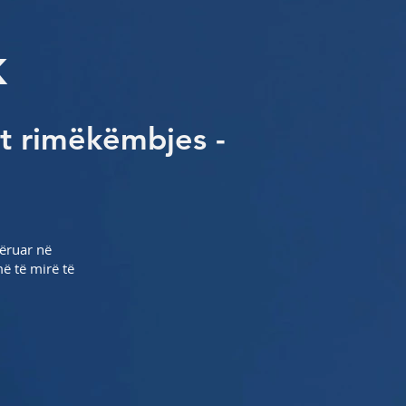
ik
jt rimëkëmbjes -
qëruar në
më të mirë të